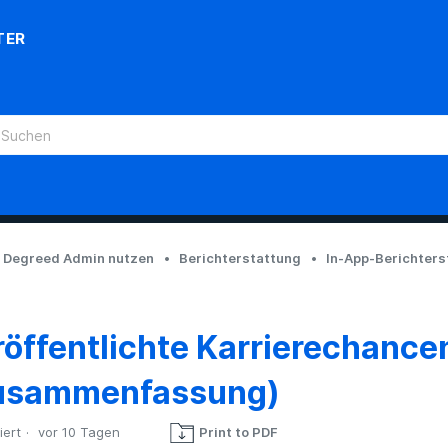
TER
Degreed Admin nutzen
Berichterstattung
In-App-Berichters
röffentlichte Karrierechance
usammenfassung)
iert
vor 10 Tagen
Print to PDF