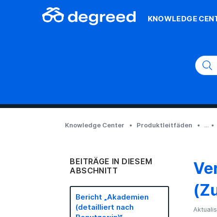
KNOWLEDGE CEN
Knowledge Center
Produktleitfäden
...
BEITRÄGE IN DIESEM
Ve
ABSCHNITT
(Z
Bericht „Akademien
(detailliert nach
Aktualis