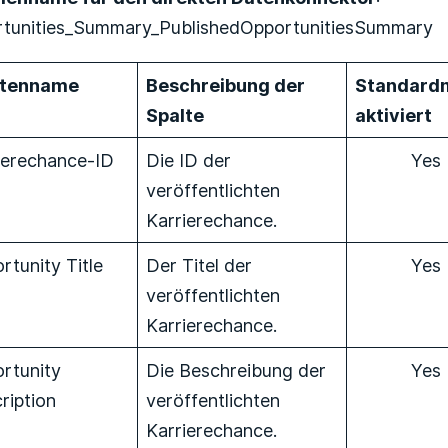
tunities_Summary_PublishedOpportunitiesSummary
ltenname
Beschreibung der
Standard
Spalte
aktiviert
ierechance-ID
Die ID der
Yes
veröffentlichten
Karrierechance.
rtunity Title
Der Titel der
Yes
veröffentlichten
Karrierechance.
rtunity
Die Beschreibung der
Yes
ription
veröffentlichten
Karrierechance.