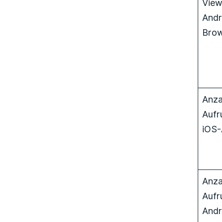
View
Andr
Bro
Anza
Aufr
iOS-
Anza
Aufr
Andr