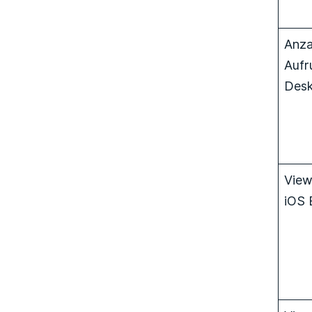
Anza
Aufr
Desk
View
iOS 