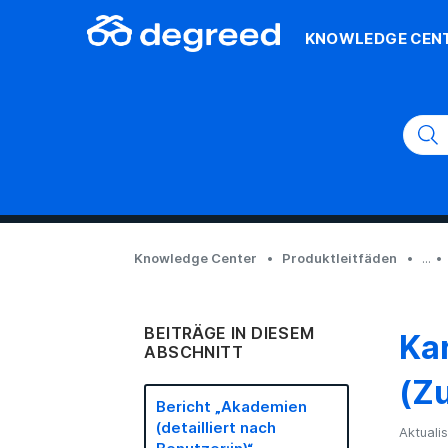
KNOWLEDGE CEN
Knowledge Center
Produktleitfäden
...
BEITRÄGE IN DIESEM
Ka
ABSCHNITT
(Z
Bericht „Akademien
(detailliert nach
Aktualis