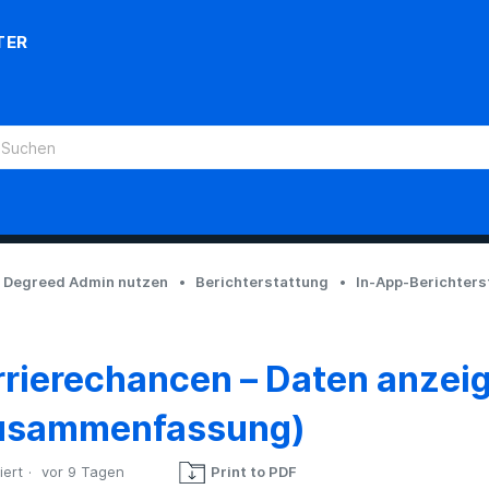
TER
Degreed Admin nutzen
Berichterstattung
In-App-Berichters
rrierechancen – Daten anzei
usammenfassung)
iert
vor 9 Tagen
Print to PDF