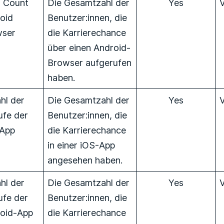
 Count
Die Gesamtzahl der
Yes
oid
Benutzer:innen, die
wser
die Karrierechance
über einen Android-
Browser aufgerufen
haben.
hl der
Die Gesamtzahl der
Yes
ufe der
Benutzer:innen, die
App
die Karrierechance
in einer iOS-App
angesehen haben.
hl der
Die Gesamtzahl der
Yes
ufe der
Benutzer:innen, die
oid-App
die Karrierechance