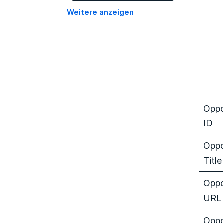
Weitere anzeigen
Oppo
ID
Oppo
Title
Oppo
URL
Oppo