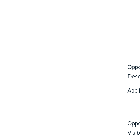
Oppo
Desc
Appl
Oppo
Visib