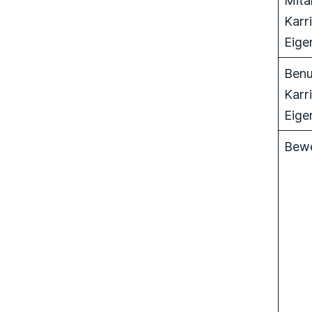
Karr
Eige
Benu
Karr
Eige
Bewe