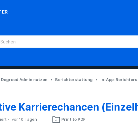
TER
Degreed Admin nutzen
Berichterstattung
In-App-Berichters
ive Karrierechancen (Einzel
iert
vor 10 Tagen
Print to PDF
Noch niemand folgt