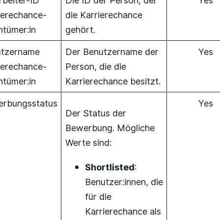
ierechance-
die Karrierechance
ntümer:in
gehört.
tzername
Der Benutzername der
Yes
ierechance-
Person, die die
ntümer:in
Karrierechance besitzt.
rbungsstatus
Yes
Der Status der
Bewerbung. Mögliche
Werte sind:
Shortlisted
:
Benutzer:innen, die
für die
Karrierechance als