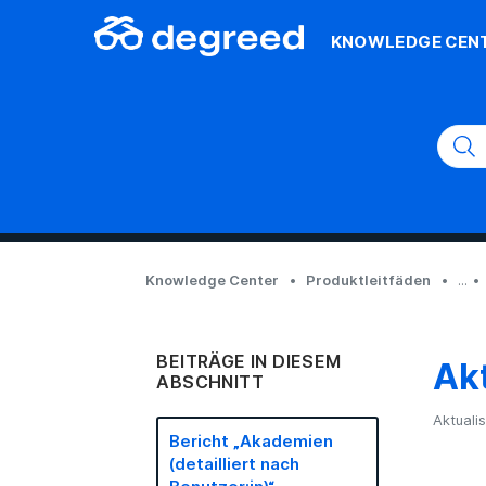
KNOWLEDGE CEN
Knowledge Center
Produktleitfäden
...
BEITRÄGE IN DIESEM
Akt
ABSCHNITT
Aktualis
Bericht „Akademien
(detailliert nach