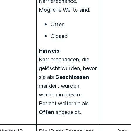
Karrierechance.
Mögliche Werte sind:
Offen
Closed
Hinweis
:
Karrierechancen, die
gelöscht wurden, bevor
sie als
Geschlossen
markiert wurden,
werden in diesem
Bericht weiterhin als
Offen
angezeigt.
rbeiter-ID
Die ID der Person, der
Yes