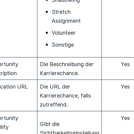
Stretch
Assignment
Volunteer
Sonstige
rtunity
Die Beschreibung der
Yes
ription
Karrierechance.
ication URL
Die URL der
Yes
Karrierechance, falls
zutreffend.
rtunity
Yes
Gibt die
ility
Sichtbarkeitseinstellung