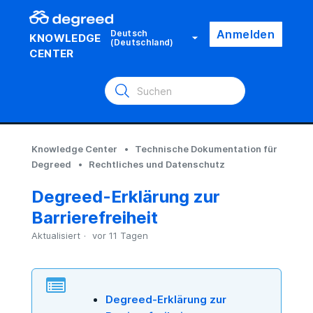
Anmelden
Deutsch
KNOWLEDGE
(Deutschland)
CENTER
Knowledge Center
Technische Dokumentation für
Degreed
Rechtliches und Datenschutz
Degreed-Erklärung zur
Barrierefreiheit
Aktualisiert
vor 11 Tagen
Degreed-Erklärung zur