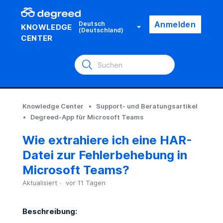
Anmelden
Deutsch
KNOWLEDGE
(Deutschland)
CENTER
Knowledge Center
Support- und Beratungsartikel
Degreed-App für Microsoft Teams
Wie extrahiere ich eine HAR-
Datei zur Fehlerbehebung in
Microsoft Teams?
Aktualisiert
vor 11 Tagen
Beschreibung: