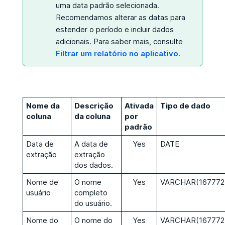
uma data padrão selecionada.
Recomendamos alterar as datas para
estender o período e incluir dados
adicionais. Para saber mais, consulte
Filtrar um relatório no aplicativo
.
Nome da
Descrição
Ativada
Tipo de dado
coluna
da coluna
por
padrão
Data de
A data de
Yes
DATE
extração
extração
dos dados.
Nome de
O nome
Yes
VARCHAR(167772
usuário
completo
do usuário.
Nome do
O nome do
Yes
VARCHAR(167772