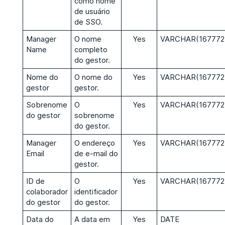
como nome
de usuário
de SSO.
Manager
O nome
Yes
VARCHAR(167772
Name
completo
do gestor.
Nome do
O nome do
Yes
VARCHAR(167772
gestor
gestor.
Sobrenome
O
Yes
VARCHAR(167772
do gestor
sobrenome
do gestor.
Manager
O endereço
Yes
VARCHAR(167772
Email
de e-mail do
gestor.
ID de
O
Yes
VARCHAR(167772
colaborador
identificador
do gestor
do gestor.
Data do
A data em
Yes
DATE