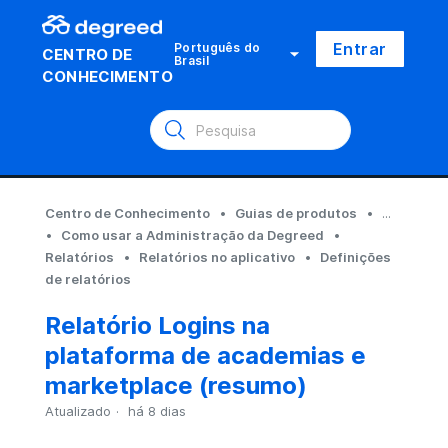
Entrar
Português do
CENTRO DE
Brasil
CONHECIMENTO
Centro de Conhecimento
Guias de produtos
...
Como usar a Administração da Degreed
Relatórios
Relatórios no aplicativo
Definições
de relatórios
Relatório Logins na
plataforma de academias e
marketplace (resumo)
Atualizado
há 8 dias