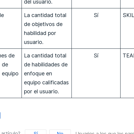
del usuario.
de
La cantidad total
Sí
SKI
de objetivos de
habilidad por
usuario.
nes de
La cantidad total
Sí
TEA
s de
de habilidades de
 equipo
enfoque en
equipo calificadas
por el usuario.
 artículo?
Sí
No
Usuarios a los que les pare