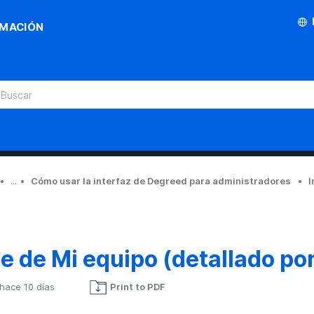
RMACIÓN
...
Cómo usar la interfaz de Degreed para administradores
I
e de Mi equipo (detallado por
hace 10 días
Print to PDF
Nadie lo sigue aún