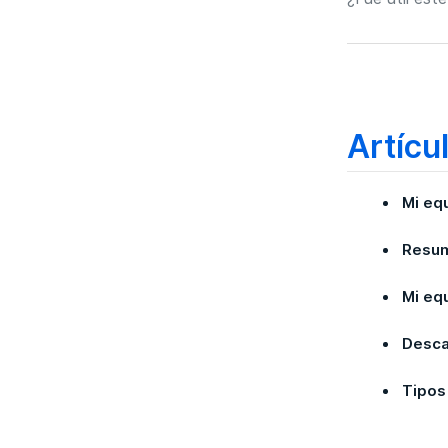
Artícu
Mi eq
Resum
Mi eq
Desca
Tipos