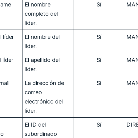
Name
El nombre
Sí
MA
completo del
líder.
 líder
El nombre del
Sí
MAN
líder.
 líder
El apellido del
Sí
MA
líder.
mail
La dirección de
Sí
MAN
correo
electrónico del
líder.
El ID del
Sí
DIR
do
subordinado