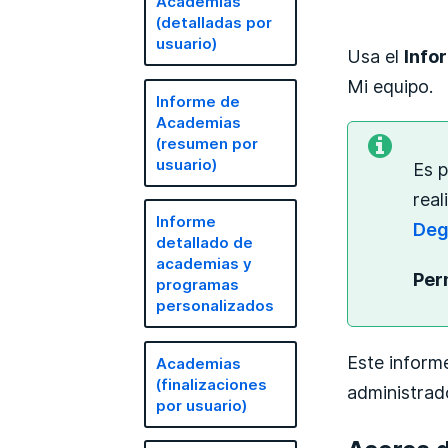
Academias
(detalladas por
usuario)
Usa el
Info
Mi equipo.
Informe de
Academias
(resumen por
usuario)
Es 
real
Informe
Deg
detallado de
academias y
Per
programas
personalizados
Este inform
Academias
(finalizaciones
administrad
por usuario)