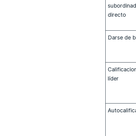
subordina
directo
Darse de b
Calificacio
líder
Autocalific