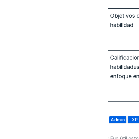
Objetivos 
habilidad
Calificacio
habilidade
enfoque en
Admin
LXP
¿Fue útil este