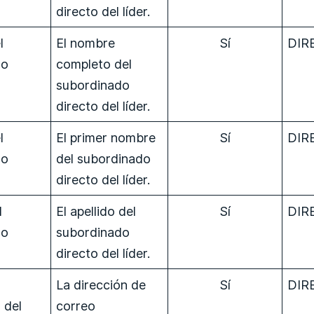
directo del líder.
l
El nombre
Sí
DIR
do
completo del
subordinado
directo del líder.
l
El primer nombre
Sí
DIR
do
del subordinado
directo del líder.
l
El apellido del
Sí
DIR
do
subordinado
directo del líder.
La dirección de
Sí
DIR
 del
correo