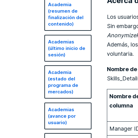
Acerca d
Academia
(resumen de
Los usuarios
finalización del
contenido)
Sin embargo
AnonymizeP
Academias
Además, los
(último inicio de
voluntaria.
sesión)
Nombre de 
Academia
Skills_Deta
(estado del
programa de
mercados)
Nombre d
columna
Academias
(avance por
usuario)
Manager I