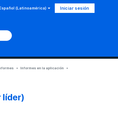
Iniciar sesión
Español (Latinoamérica)
nformes
Informes en la aplicación
 líder)