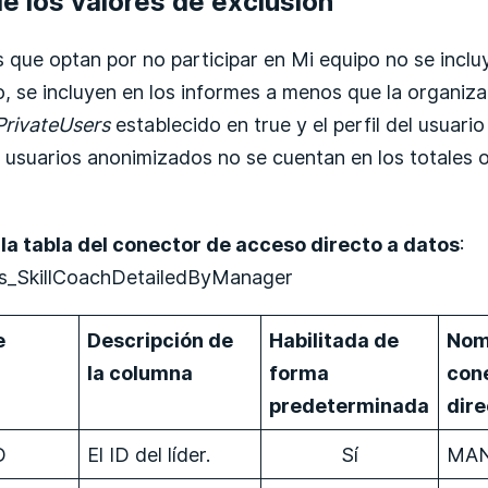
e los valores de exclusión
 que optan por no participar en Mi equipo no se incluy
, se incluyen en los informes a menos que la organiz
rivateUsers
establecido en true y el perfil del usuar
 usuarios anonimizados no se cuentan en los totales 
la tabla del conector de acceso directo a datos
:
ils_SkillCoachDetailedByManager
e
Descripción de
Habilitada de
Nom
la columna
forma
con
predeterminada
dire
D
El ID del líder.
Sí
MAN